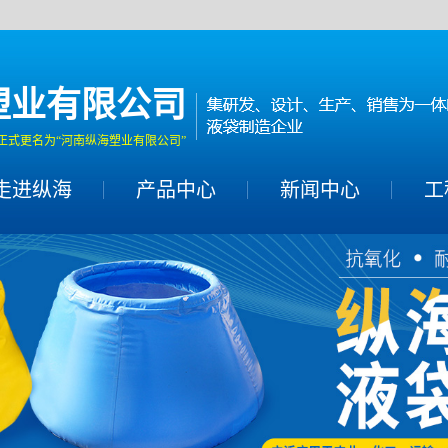
塑业有限公司
正式更名为“河南纵海塑业有限公司”
走进纵海
产品中心
新闻中心
工
黑膜沼气池
桥梁
充气帐篷
储水罐
集装箱液袋
支架水池
红泥软体沼气池