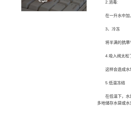
2.消毒:
在一升水中加入一
3、冷冻
将半满的
抗旱
4.吸入阀太松
这样会造成水袋内
5.低温冻结
在低温下，水囊中
多地储存水袋或水