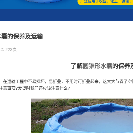
预压水袋
定制水囊
养鱼池
油囊/护油池
水囊的保养及运输
围油栏
223次
干湿分离机
了解
圆锥形水囊
的保养
充气游乐设施
护油系列
运输工程中不易损坏，易折叠，不用时可折叠起来，这大大节省了空间
注意事项?发货时我们还应该注意什么?