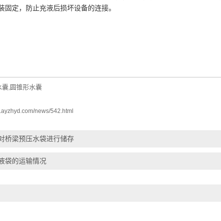
装固定，防止充液后损坏设备的连接。
水囊
圆锥形水囊
,
w.ayzhyd.com/news/542.html
对桥梁预压水袋进行储存
液袋的运输情况