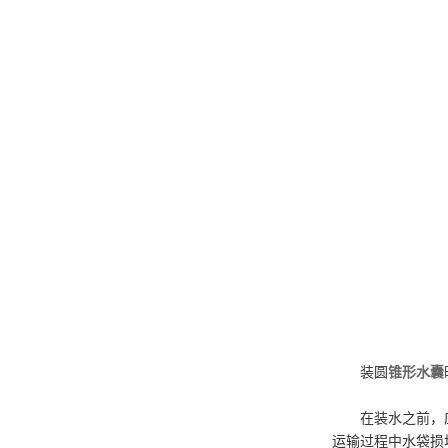
装圆
锥形水囊
在装水之前，应仔
运输过程中水袋损