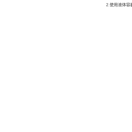
2.使用液体容器