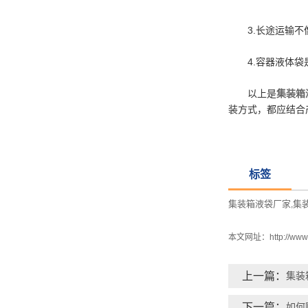
3.长途运输不像
4.容器液体袋是
以上是
集装箱
装方式，都应结合
标签
集装箱液袋厂家
集
,
本文网址：
http://ww
上一篇：
集装
下一篇：
如何