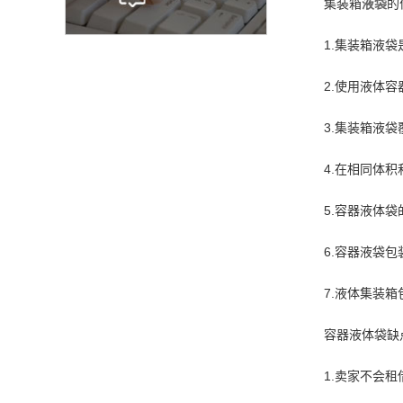
集装箱
液袋
的
1.集装箱液袋是
2.使用液体容器
3.集装箱液袋覆
4.在相同体积和
5.容器液体袋的
6.容器液袋包装
7.液体集装箱包
容器液体袋缺
1.卖家不会租