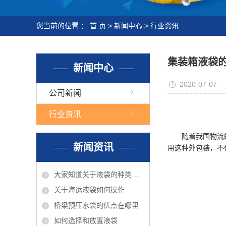
您当前的位置 ：
首 页
>
新闻中心
>
行业资讯
集装箱液袋
新闻中心
2020-07-07
公司新闻
行业资讯
随着我国物流
新闻资讯
用这种外包装，不
大家知道关于液袋的种类有那些吗？
关于海运液袋如何操作
桥梁预压水袋的优点在哪里
如何选择和放置液袋