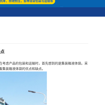
缺点
在考虑产品的包装和运输时，首先想到的是集装箱液体袋。采
看集装箱液体袋的优点和缺点。