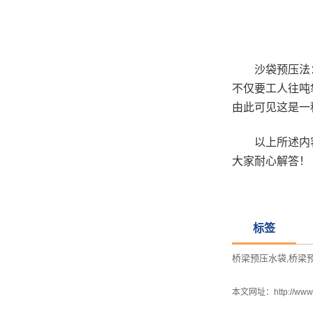
沙袋预压法：就
不仅要工人往吨
由此可见这是一
以上所述内容
大家耐心解答！
标签
桥梁预压水袋
桥梁
,
本文网址：
http://ww