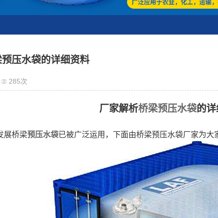
预压水袋
定制水囊
养鱼池
油囊/护油池
梁预压水袋的详细资料
围油栏
285次
干湿分离机
厂家解析
桥梁预压水袋
的详
充气游乐设施
护油系列
发展桥梁
预压水袋
已被广泛运用，下面由桥梁预压水袋厂家为大