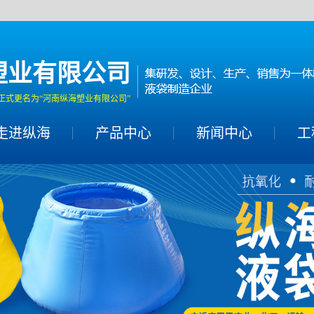
塑业有限公司
正式更名为“河南纵海塑业有限公司”
走进纵海
产品中心
新闻中心
工
黑膜沼气池
桥梁
充气帐篷
储水罐
集装箱液袋
支架水池
红泥软体沼气池