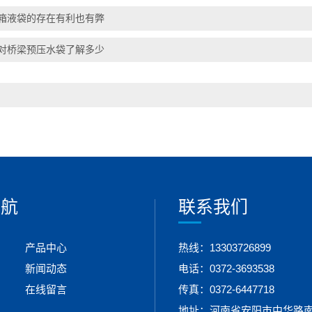
箱液袋的存在有利也有弊
对桥梁预压水袋了解多少
导航
联系我们
产品中心
热线：13303726899
新闻动态
电话：0372-3693538
在线留言
传真：0372-6447718
地址：河南省安阳市中华路